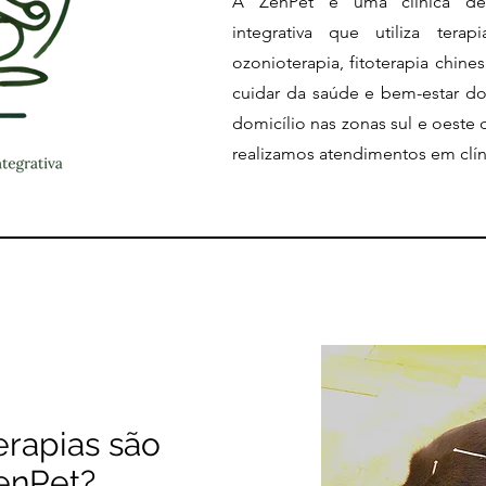
A ZenPet é uma clínica de 
integrativa que utiliza tera
ozonioterapia, fitoterapia chines
cuidar da saúde e bem-estar d
domicílio nas zonas sul e oest
realizamos atendimentos em clíni
erapias são
enPet?