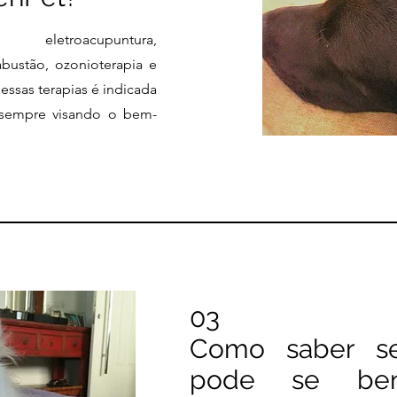
 eletroacupuntura,
abustão, ozonioterapia e
essas terapias é indicada
, sempre visando o bem-
03
Como saber s
pode se bene