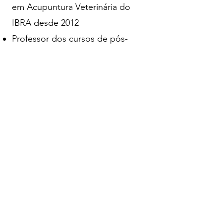
em Acupuntura Veterinária do
IBRA desde 2012
Professor dos cursos de pós-
graduação em Reabilitação
Animal e Acupuntura veterinária
do IBRA desde 2015
Curso de Ozonioterapia
Veterinária pelo IBRA em 2017
Curso de utilização de "Viscum
album e terapias naturais para o
câncer" pelo IBRA em 2017
Curso de Ozonioterapia
Avançada pelo IBO3A em 2018
Curso de Ozonioterapia